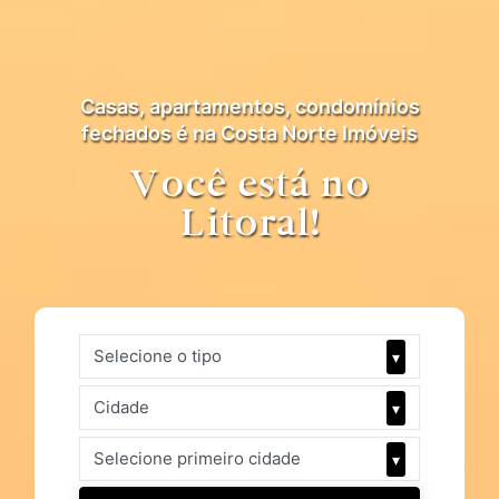
Casas, apartamentos, condomínios
fechados é na Costa Norte Imóveis
Você está no
Litoral!
Selecione o tipo
▾
Cidade
▾
Selecione primeiro cidade
▾