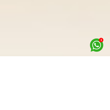
1
Imóveis em
Destaque
APARTAMENTO JK MOBILIADO EM TRAMANDAÍ
Tramandaí - Bairro Centro
AP22