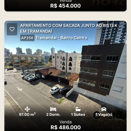
Venda
R$ 454.000
APARTAMENTO COM SACADA JUNTO AO BISTEK
EM TRAMANDAÍ
Tramandaí - Bairro Centro
AP356
2
97.00 m
2 Dorm.
1 Suites
1 Vaga(s)
Venda
R$ 486.000