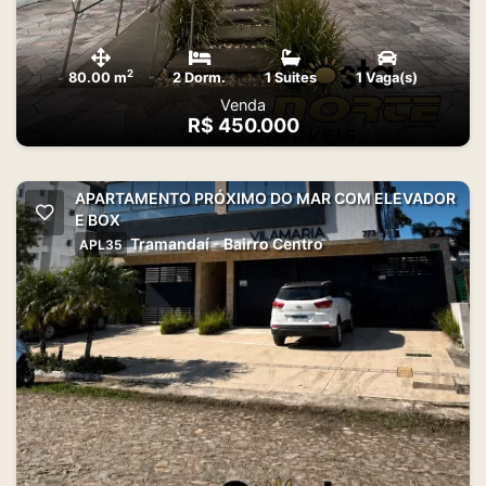
2
80.00 m
2 Dorm.
1 Suites
1 Vaga(s)
Venda
R$ 450.000
APARTAMENTO PRÓXIMO DO MAR COM ELEVADOR
E BOX
Tramandaí - Bairro Centro
APL35