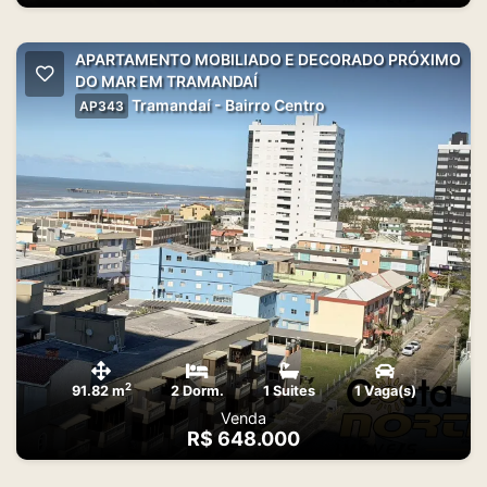
APARTAMENTO MOBILIADO E DECORADO PRÓXIMO
DO MAR EM TRAMANDAÍ
Tramandaí - Bairro Centro
AP343
2
91.82 m
2 Dorm.
1 Suites
1 Vaga(s)
Venda
R$ 648.000