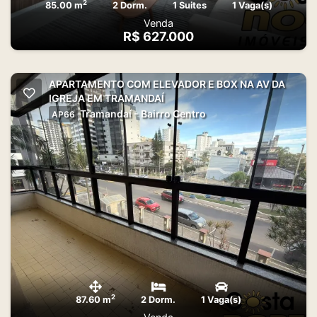
2
85.00 m
2 Dorm.
1 Suites
1 Vaga(s)
Venda
R$ 627.000
APARTAMENTO COM ELEVADOR E BOX NA AV DA
IGREJA EM TRAMANDAÍ
Tramandaí - Bairro Centro
AP66
2
87.60 m
2 Dorm.
1 Vaga(s)