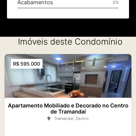
Acabamentos
0%
Imóveis deste Condomínio
R$ 595.000
Apartamento Mobiliado e Decorado no Centro
de Tramandaí
Tramandaí, Centro
Área
Dorm.
Banh.
2
85 m
2
2