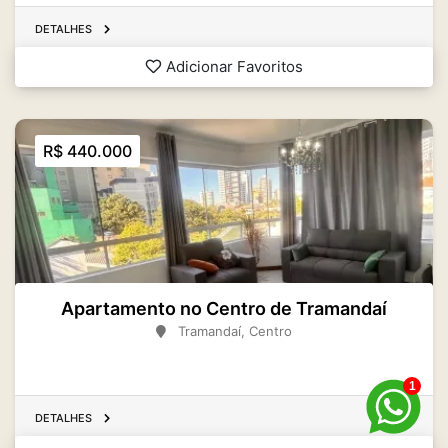
DETALHES
Adicionar Favoritos
R$ 440.000
Apartamento no Centro de Tramandaí
Tramandaí, Centro
Área
Dorm.
Banh.
2
88.35 m
2
2
1
DETALHES