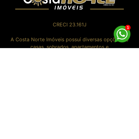
CRECI 23.161J
1
A Costa Norte Imóveis possuí diversas opções de
casas, sobrados, apartamentos e
dentro de condomínios fechados nas praias de
Tramandaí, Imbé e região.
Endereço
Av. da Igreja, 624 - Loja 05
Centro, Tramandaí/RS
Email
vendas@costanorteimoveis.com.br