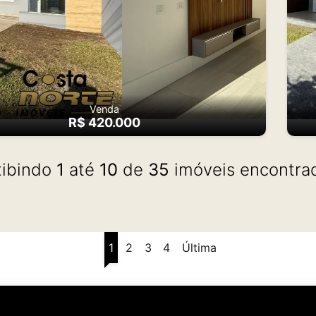
Venda
R$ 420.000
xibindo
1
até
10
de
35
imóveis encontra
1
2
3
4
Última