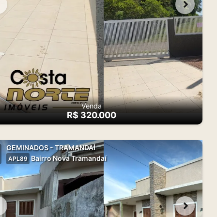
Venda
R$ 320.000
GEMINADOS - TRAMANDAÍ
Bairro Nova Tramandaí
APL89