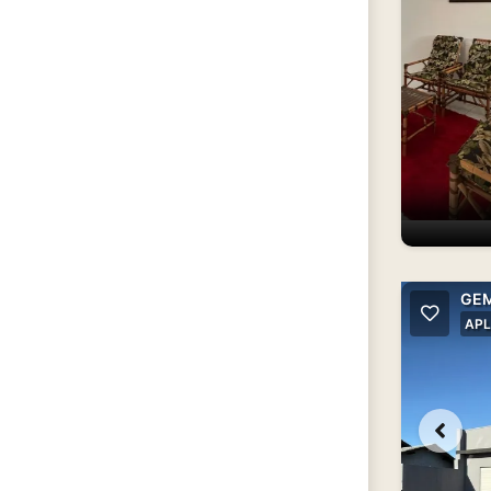
GEM
APL