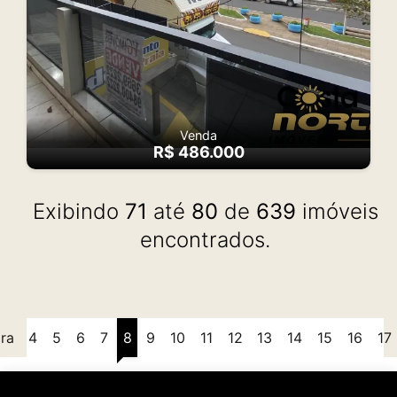
Venda
R$ 486.000
Exibindo
71
até
80
de
639
imóveis
encontrados.
ira
4
5
6
7
8
9
10
11
12
13
14
15
16
17